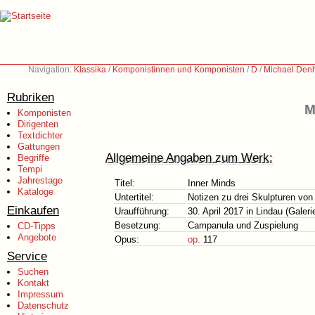
Navigation:
Klassika
/
Komponistinnen und Komponisten
/
D
/
Michael Denh
Rubriken
M
Komponisten
Dirigenten
Textdichter
Gattungen
Allgemeine Angaben zum Werk:
Begriffe
Tempi
Jahrestage
Titel:
Inner Minds
Kataloge
Untertitel:
Notizen zu drei Skulpturen vo
Einkaufen
Uraufführung:
30. April 2017 in Lindau (Galeri
Besetzung:
Campanula und Zuspielung
CD-Tipps
Angebote
Opus:
op.
117
Service
Suchen
Kontakt
Impressum
Datenschutz