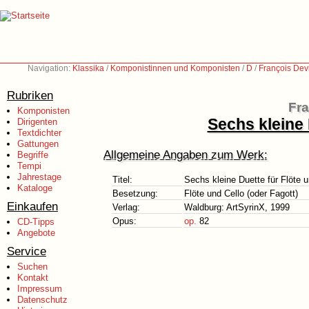
Navigation:
Klassika
/
Komponistinnen und Komponisten
/
D
/
François Dev
Rubriken
Fra
Komponisten
Sechs kleine 
Dirigenten
Textdichter
Gattungen
Allgemeine Angaben zum Werk:
Begriffe
Tempi
Jahrestage
Titel:
Sechs kleine Duette für Flöte u
Kataloge
Besetzung:
Flöte und Cello (oder Fagott)
Einkaufen
Verlag:
Waldburg: ArtSyrinX, 1999
Opus:
op.
82
CD-Tipps
Angebote
Service
Suchen
Kontakt
Impressum
Datenschutz