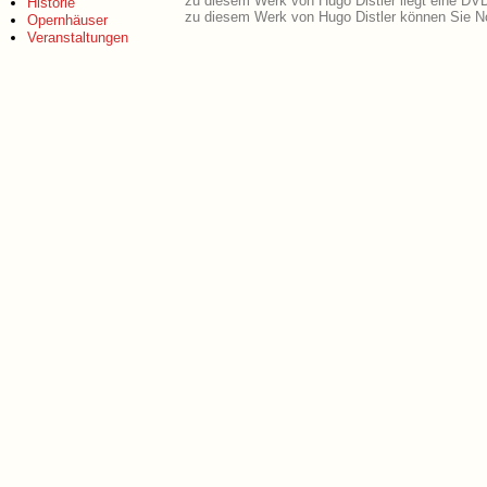
zu diesem Werk von Hugo Distler liegt eine DV
Historie
zu diesem Werk von Hugo Distler können Sie No
Opernhäuser
Veranstaltungen