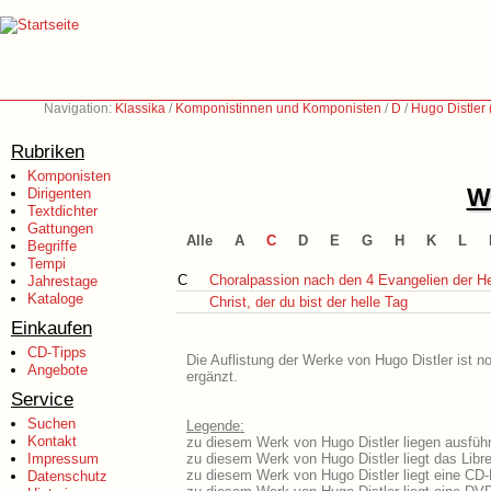
Navigation:
Klassika
/
Komponistinnen und Komponisten
/
D
/
Hugo Distler
Rubriken
Komponisten
We
Dirigenten
Textdichter
Gattungen
Alle
A
C
D
E
G
H
K
L
Begriffe
Tempi
C
Choralpassion nach den 4 Evangelien der Hei
Jahrestage
Kataloge
Christ, der du bist der helle Tag
Einkaufen
CD-Tipps
Die Auflistung der Werke von Hugo Distler ist n
Angebote
ergänzt.
Service
Suchen
Legende:
Kontakt
zu diesem Werk von Hugo Distler liegen ausführ
Impressum
zu diesem Werk von Hugo Distler liegt das Libre
zu diesem Werk von Hugo Distler liegt eine CD
Datenschutz