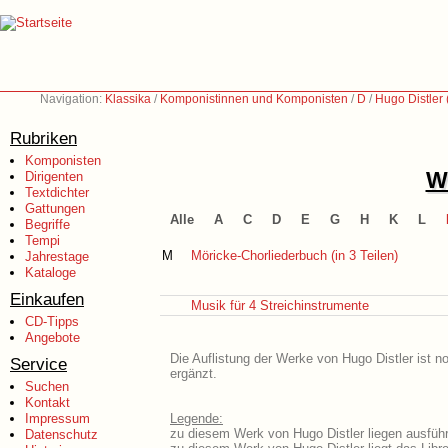
Navigation:
Klassika
/
Komponistinnen und Komponisten
/
D
/
Hugo Distler
Rubriken
Komponisten
We
Dirigenten
Textdichter
Gattungen
Alle
A
C
D
E
G
H
K
L
Begriffe
Tempi
M
Möricke-Chorliederbuch (in 3 Teilen)
Jahrestage
Kataloge
Einkaufen
Musik für 4 Streichinstrumente
CD-Tipps
Angebote
Die Auflistung der Werke von Hugo Distler ist n
Service
ergänzt.
Suchen
Kontakt
Impressum
Legende:
zu diesem Werk von Hugo Distler liegen ausführ
Datenschutz