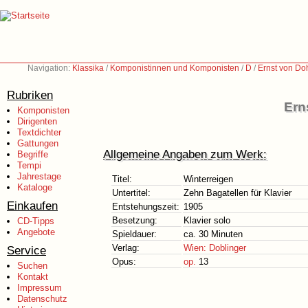
Navigation:
Klassika
/
Komponistinnen und Komponisten
/
D
/
Ernst von Do
Rubriken
Ern
Komponisten
Dirigenten
Textdichter
Gattungen
Allgemeine Angaben zum Werk:
Begriffe
Tempi
Jahrestage
Titel:
Winterreigen
Kataloge
Untertitel:
Zehn Bagatellen für Klavier
Einkaufen
Entstehungszeit:
1905
Besetzung:
Klavier solo
CD-Tipps
Angebote
Spieldauer:
ca. 30 Minuten
Verlag:
Wien: Doblinger
Service
Opus:
op.
13
Suchen
Kontakt
Impressum
Datenschutz