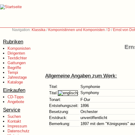
Navigation:
Klassika
/
Komponistinnen und Komponisten
/
D
/
Ernst von Do
Rubriken
Ern
Komponisten
Dirigenten
Textdichter
Gattungen
Begriffe
Tempi
Allgemeine Angaben zum Werk:
Jahrestage
Kataloge
Titel:
Symphonie
Einkaufen
Symphony
Titel
:
CD-Tipps
Tonart:
F-Dur
Angebote
Entstehungszeit:
1896
Service
Besetzung:
Orchester
Suchen
Erstdruck:
unveröffentlicht
Kontakt
Bemerkung:
1897 mit dem "Königspreis" au
Impressum
Datenschutz