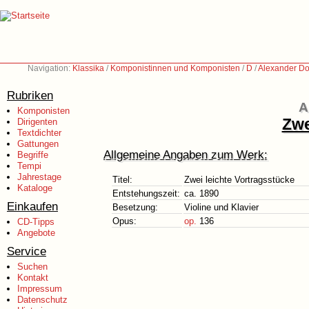
Navigation:
Klassika
/
Komponistinnen und Komponisten
/
D
/
Alexander Do
Rubriken
A
Komponisten
Zwe
Dirigenten
Textdichter
Gattungen
Allgemeine Angaben zum Werk:
Begriffe
Tempi
Jahrestage
Titel:
Zwei leichte Vortragsstücke
Kataloge
Entstehungszeit:
ca. 1890
Einkaufen
Besetzung:
Violine und Klavier
Opus:
op.
136
CD-Tipps
Angebote
Service
Suchen
Kontakt
Impressum
Datenschutz