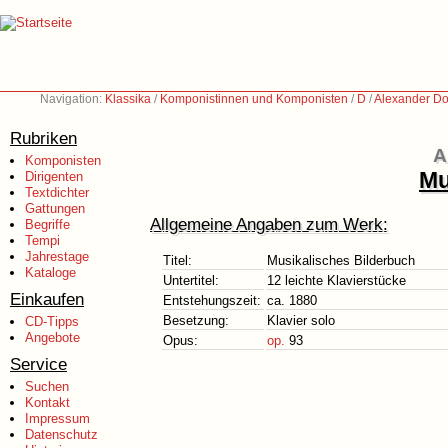
Navigation:
Klassika
/
Komponistinnen und Komponisten
/
D
/
Alexander Do
Rubriken
A
Komponisten
Mu
Dirigenten
Textdichter
Gattungen
Allgemeine Angaben zum Werk:
Begriffe
Tempi
Jahrestage
Titel:
Musikalisches Bilderbuch
Kataloge
Untertitel:
12 leichte Klavierstücke
Einkaufen
Entstehungszeit:
ca. 1880
Besetzung:
Klavier solo
CD-Tipps
Angebote
Opus:
op.
93
Service
Suchen
Kontakt
Impressum
Datenschutz