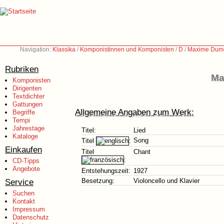
Navigation:
Klassika
/
Komponistinnen und Komponisten
/
D
/
Maxime Dumo
Rubriken
Ma
Komponisten
Dirigenten
Textdichter
Gattungen
Allgemeine Angaben zum Werk:
Begriffe
Tempi
Jahrestage
Titel:
Lied
Kataloge
Song
Titel
:
Einkaufen
Titel
Chant
:
CD-Tipps
Angebote
Entstehungszeit:
1927
Service
Besetzung:
Violoncello und Klavier
Suchen
Kontakt
Impressum
Datenschutz