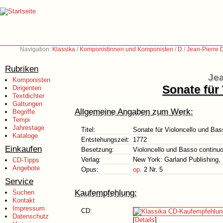
Navigation:
Klassika
/
Komponistinnen und Komponisten
/
D
/
Jean-Pierre 
Rubriken
Jea
Komponisten
Sonate für
Dirigenten
Textdichter
Gattungen
Allgemeine Angaben zum Werk:
Begriffe
Tempi
Jahrestage
Titel:
Sonate für Violoncello und Bas
Kataloge
Entstehungszeit:
1772
Einkaufen
Besetzung:
Violoncello und Basso continu
Verlag:
New York: Garland Publishing,
CD-Tipps
Angebote
Opus:
op.
2 Nr. 5
Service
Kaufempfehlung:
Suchen
Kontakt
Impressum
CD:
Datenschutz
[
Details
]