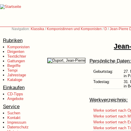
Navigation:
Klassika
/
Komponistinnen und Komponisten
/
D
/
Jean-Pierre 
Rubriken
Jean-
Komponisten
Dirigenten
Textdichter
Persönliche Daten:
Gattungen
Begriffe
Tempi
Geburtstag:
27.
Jahrestage
in P
Kataloge
Todestag:
31.
in B
Einkaufen
CD-Tipps
Angebote
Werkverzeichnis:
Service
Werke sortiert nach O
Suchen
Werke sortiert nach M
Kontakt
Werke sortiert nach E
Impressum
Datenschutz
Werke sortiert nach Ti