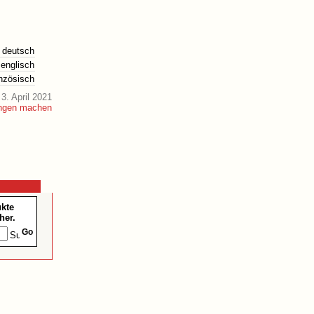
deutsch
englisch
anzösisch
3. April 2021
ukte
her.
Go