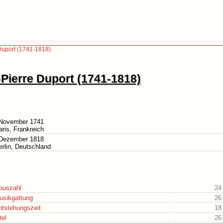
Duport (1741-1818)
Pierre Duport (1741-1818)
 November 1741
aris, Frankreich
 Dezember 1818
erlin, Deutschland
puszahl
24
usikgattung
26
ntstehungszeit
18
tel
26