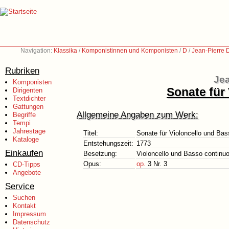
Navigation:
Klassika
/
Komponistinnen und Komponisten
/
D
/
Jean-Pierre 
Rubriken
Jea
Komponisten
Sonate für
Dirigenten
Textdichter
Gattungen
Allgemeine Angaben zum Werk:
Begriffe
Tempi
Jahrestage
Titel:
Sonate für Violoncello und Bas
Kataloge
Entstehungszeit:
1773
Einkaufen
Besetzung:
Violoncello und Basso continu
Opus:
op.
3 Nr. 3
CD-Tipps
Angebote
Service
Suchen
Kontakt
Impressum
Datenschutz