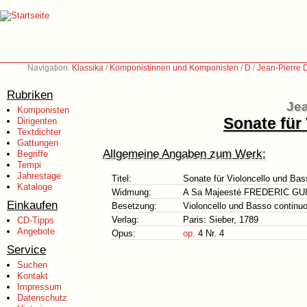
Navigation:
Klassika
/
Komponistinnen und Komponisten
/
D
/
Jean-Pierre 
Rubriken
Jea
Komponisten
Sonate für
Dirigenten
Textdichter
Gattungen
Allgemeine Angaben zum Werk:
Begriffe
Tempi
Jahrestage
Titel:
Sonate für Violoncello und Bas
Kataloge
Widmung:
A Sa Majeesté FREDERIC GU
Einkaufen
Besetzung:
Violoncello und Basso continu
Verlag:
Paris: Sieber, 1789
CD-Tipps
Angebote
Opus:
op.
4 Nr. 4
Service
Suchen
Kontakt
Impressum
Datenschutz