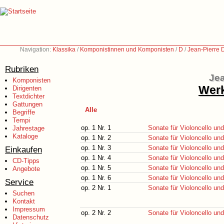
Navigation:
Klassika
/
Komponistinnen und Komponisten
/
D
/
Jean-Pierre 
Rubriken
Jea
Komponisten
Werk
Dirigenten
Textdichter
Gattungen
Alle
Begriffe
Tempi
op. 1 Nr. 1
Sonate für Violoncello un
Jahrestage
Kataloge
op. 1 Nr. 2
Sonate für Violoncello un
op. 1 Nr. 3
Sonate für Violoncello un
Einkaufen
op. 1 Nr. 4
Sonate für Violoncello un
CD-Tipps
op. 1 Nr. 5
Sonate für Violoncello un
Angebote
op. 1 Nr. 6
Sonate für Violoncello un
Service
op. 2 Nr. 1
Sonate für Violoncello un
Suchen
Kontakt
Impressum
op. 2 Nr. 2
Sonate für Violoncello un
Datenschutz