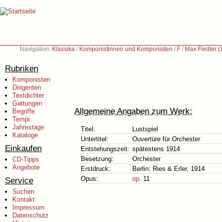
Navigation:
Klassika
/
Komponistinnen und Komponisten
/
F
/
Max Fiedler 
Rubriken
Komponisten
Dirigenten
Textdichter
Gattungen
Allgemeine Angaben zum Werk:
Begriffe
Tempi
Jahrestage
Titel:
Lustspiel
Kataloge
Untertitel:
Ouvertüre für Orchester
Einkaufen
Entstehungszeit:
spätestens 1914
Besetzung:
Orchester
CD-Tipps
Angebote
Erstdruck:
Berlin: Ries & Erler, 1914
Opus:
op.
11
Service
Suchen
Kontakt
Impressum
Datenschutz