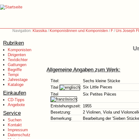
Navigation:
Klassika
/
Komponistinnen und Komponisten
/
F
/
Urs Joseph Fl
Rubriken
Ur
Komponisten
Dirigenten
Textdichter
Gattungen
Allgemeine Angaben zum Werk:
Begriffe
Tempi
Jahrestage
Titel:
Sechs kleine Stücke
Kataloge
Six Little Pieces
Titel
:
Einkaufen
Titel
Six Petites Pièces
:
CD-Tipps
Angebote
Entstehungszeit:
1955
Service
Besetzung:
2 Violinen, Viola und Violoncell
Bemerkung:
Bearbeitung der 'Sieben Stücke 
Suchen
Kontakt
Impressum
Datenschutz