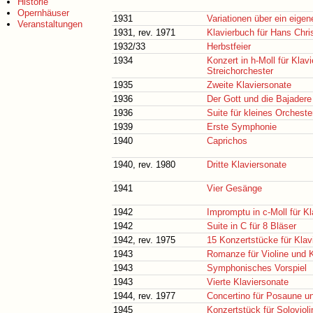
Historie
Opernhäuser
1931
Variationen über ein eige
Veranstaltungen
1931, rev. 1971
Klavierbuch für Hans Chri
1932/33
Herbstfeier
1934
Konzert in h-Moll für Klavi
Streichorchester
1935
Zweite Klaviersonate
1936
Der Gott und die Bajadere
1936
Suite für kleines Orcheste
1939
Erste Symphonie
1940
Caprichos
1940, rev. 1980
Dritte Klaviersonate
1941
Vier Gesänge
1942
Impromptu in c-Moll für K
1942
Suite in C für 8 Bläser
1942, rev. 1975
15 Konzertstücke für Klav
1943
Romanze für Violine und K
1943
Symphonisches Vorspiel
1943
Vierte Klaviersonate
1944, rev. 1977
Concertino für Posaune u
1945
Konzertstück für Soloviol