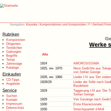
Navigation:
Klassika
/
Komponistinnen und Komponisten
/
F
/
Gerhard From
Rubriken
Ge
Komponisten
Werke s
Dirigenten
Textdichter
Gattungen
Alle
Begriffe
Tempi
1924
AMOROSISSIMA
Jahrestage
Kataloge
1925, rev. 1970
Neun Gedichte aus 'Sänge
von Stefan George
Einkaufen
1928, rev. 1966
Lieder I-IV aus 'Der siebe
CD-Tipps
1928/29
Lieder der Stille nach Ge
Angebote
Baudelaire
Service
1929
Taggesang I-III aus 'Der 
Stefan George
Suchen
1929
Vier Gesänge nach Gedic
Kontakt
Impressum
1930
Erste Klaviersonate
Datenschutz
1930
Streichquartett d-Moll