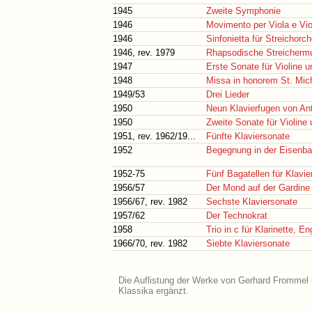
1945
Zweite Symphonie
1946
Movimento per Viola e Vio
1946
Sinfonietta für Streichorch
1946, rev. 1979
Rhapsodische Streicherm
1947
Erste Sonate für Violine u
1948
Missa in honorem St. Mich
1949/53
Drei Lieder
1950
Neun Klavierfugen von An
1950
Zweite Sonate für Violine 
1951, rev. 1962/19...
Fünfte Klaviersonate
1952
Begegnung in der Eisenb
1952-75
Fünf Bagatellen für Klavie
1956/57
Der Mond auf der Gardine
1956/67, rev. 1982
Sechste Klaviersonate
1957/62
Der Technokrat
1958
Trio in c für Klarinette, E
1966/70, rev. 1982
Siebte Klaviersonate
Die Auflistung der Werke von Gerhard Frommel i
Klassika ergänzt.