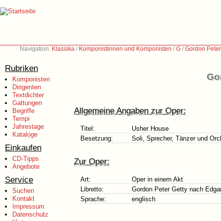
Navigation:
Klassika
/
Komponistinnen und Komponisten
/
G
/
Gordon Peter
Rubriken
Gor
Komponisten
Dirigenten
Textdichter
Gattungen
Allgemeine Angaben zur Oper:
Begriffe
Tempi
Jahrestage
Titel:
Usher House
Kataloge
Besetzung:
Soli, Sprecher, Tänzer und Orc
Einkaufen
CD-Tipps
Zur Oper:
Angebote
Service
Art:
Oper in einem Akt
Libretto:
Gordon Peter Getty nach Edgar 
Suchen
Kontakt
Sprache:
englisch
Impressum
Datenschutz