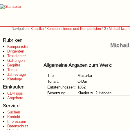
Navigation:
Klassika
/
Komponistinnen und Komponisten
/
G
/
Michail Iwan
Rubriken
Michail
Komponisten
Dirigenten
Textdichter
Gattungen
Allgemeine Angaben zum Werk:
Begriffe
Tempi
Jahrestage
Titel:
Mazurka
Kataloge
Tonart:
C-Dur
Einkaufen
Entstehungszeit:
1852
Besetzung:
Klavier zu 2 Händen
CD-Tipps
Angebote
Service
Suchen
Kontakt
Impressum
Datenschutz