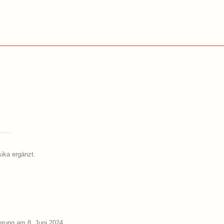
sika ergänzt.
erung am 8. Juni 2024