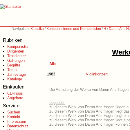
Navigation:
Klassika
/
Komponistinnen und Komponisten
/
H
/
Daron Aric H
Rubriken
Komponisten
Werke
Dirigenten
Textdichter
Gattungen
Alle
Begriffe
Tempi
1983
Violinkonzert
Jahrestage
Kataloge
Einkaufen
Die Auflistung der Werke von Daron Aric Hagen i
CD-Tipps
Angebote
Legende:
Service
zu diesem Werk von Daron Aric Hagen liegen aus
zu diesem Werk von Daron Aric Hagen liegt das 
Suchen
zu diesem Werk von Daron Aric Hagen liegt ei
Kontakt
zu diesem Werk von Daron Aric Hagen liegt ei
Impressum
zu diesem Werk von Daron Aric Hagen können S
Datenschutz