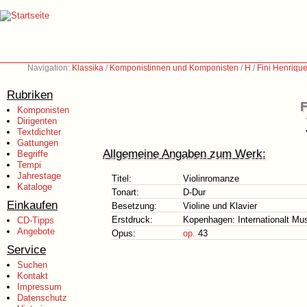
Navigation:
Klassika
/
Komponistinnen und Komponisten
/
H
/
Fini Henriqu
Rubriken
F
Komponisten
Dirigenten
Textdichter
Gattungen
Allgemeine Angaben zum Werk:
Begriffe
Tempi
Jahrestage
Titel:
Violinromanze
Kataloge
Tonart:
D-Dur
Einkaufen
Besetzung:
Violine und Klavier
Erstdruck:
Kopenhagen: Internationalt Mus
CD-Tipps
Angebote
Opus:
op.
43
Service
Suchen
Kontakt
Impressum
Datenschutz