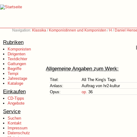
Navigation:
Klassika
/
Komponistinnen und Komponisten
/
H
/
Daniel Hense
Rubriken
Komponisten
Dirigenten
Textdichter
Gattungen
Allgemeine Angaben zum Werk:
Begriffe
Tempi
Jahrestage
Titel:
All The King's Tags
Kataloge
Anlass:
Auftrag von hr2-kultur
Einkaufen
Opus:
op.
36
CD-Tipps
Angebote
Service
Suchen
Kontakt
Impressum
Datenschutz