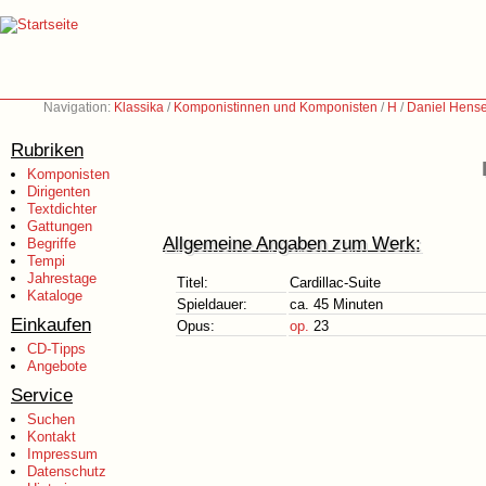
Navigation:
Klassika
/
Komponistinnen und Komponisten
/
H
/
Daniel Hense
Rubriken
Komponisten
Dirigenten
Textdichter
Gattungen
Allgemeine Angaben zum Werk:
Begriffe
Tempi
Jahrestage
Titel:
Cardillac-Suite
Kataloge
Spieldauer:
ca. 45 Minuten
Einkaufen
Opus:
op.
23
CD-Tipps
Angebote
Service
Suchen
Kontakt
Impressum
Datenschutz