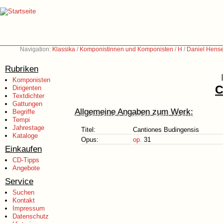
Navigation:
Klassika
/
Komponistinnen und Komponisten
/
H
/
Daniel Hense
Rubriken
Komponisten
C
Dirigenten
Textdichter
Gattungen
Allgemeine Angaben zum Werk:
Begriffe
Tempi
Jahrestage
Titel:
Cantiones Budingensis
Kataloge
Opus:
op.
31
Einkaufen
CD-Tipps
Angebote
Service
Suchen
Kontakt
Impressum
Datenschutz