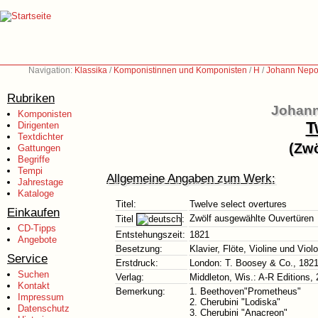
Navigation:
Klassika
/
Komponistinnen und Komponisten
/
H
/
Johann Nepo
Rubriken
Johann
Komponisten
T
Dirigenten
Textdichter
(Zwö
Gattungen
Begriffe
Tempi
Allgemeine Angaben zum Werk:
Jahrestage
Kataloge
Titel:
Twelve select overtures
Einkaufen
Zwölf ausgewählte Ouvertüren
Titel
:
CD-Tipps
Entstehungszeit:
1821
Angebote
Besetzung:
Klavier, Flöte, Violine und Viol
Service
Erstdruck:
London: T. Boosey & Co., 182
Suchen
Verlag:
Middleton, Wis.: A-R Editions,
Kontakt
Bemerkung:
1. Beethoven"Prometheus"
Impressum
2. Cherubini "Lodiska"
Datenschutz
3. Cherubini "Anacreon"