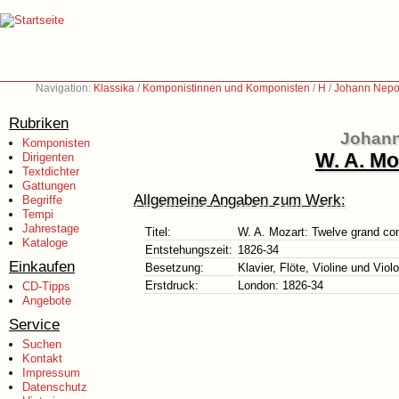
Navigation:
Klassika
/
Komponistinnen und Komponisten
/
H
/
Johann Nepo
Rubriken
Johann
Komponisten
W. A. Mo
Dirigenten
Textdichter
Gattungen
Allgemeine Angaben zum Werk:
Begriffe
Tempi
Jahrestage
Titel:
W. A. Mozart: Twelve grand co
Kataloge
Entstehungszeit:
1826-34
Einkaufen
Besetzung:
Klavier, Flöte, Violine und Viol
Erstdruck:
London: 1826-34
CD-Tipps
Angebote
Service
Suchen
Kontakt
Impressum
Datenschutz