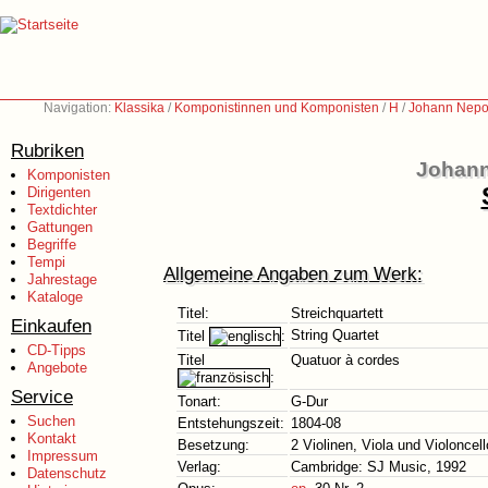
Navigation:
Klassika
/
Komponistinnen und Komponisten
/
H
/
Johann Nepo
Rubriken
Johann
Komponisten
Dirigenten
Textdichter
Gattungen
Begriffe
Tempi
Allgemeine Angaben zum Werk:
Jahrestage
Kataloge
Titel:
Streichquartett
Einkaufen
String Quartet
Titel
:
CD-Tipps
Titel
Quatuor à cordes
Angebote
:
Service
Tonart:
G-Dur
Suchen
Entstehungszeit:
1804-08
Kontakt
Besetzung:
2 Violinen, Viola und Violoncell
Impressum
Verlag:
Cambridge: SJ Music, 1992
Datenschutz