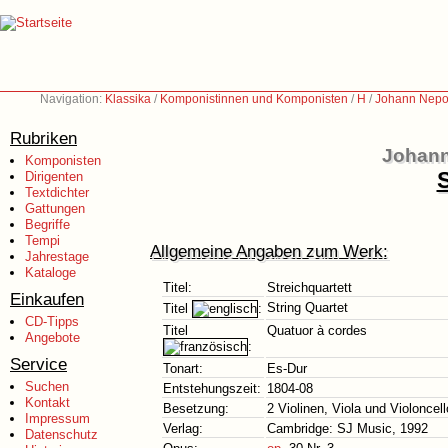
Navigation:
Klassika
/
Komponistinnen und Komponisten
/
H
/
Johann Nepo
Rubriken
Johann
Komponisten
S
Dirigenten
Textdichter
Gattungen
Begriffe
Tempi
Allgemeine Angaben zum Werk:
Jahrestage
Kataloge
Titel:
Streichquartett
Einkaufen
String Quartet
Titel
:
CD-Tipps
Titel
Quatuor à cordes
Angebote
:
Service
Tonart:
Es-Dur
Suchen
Entstehungszeit:
1804-08
Kontakt
Besetzung:
2 Violinen, Viola und Violoncell
Impressum
Verlag:
Cambridge: SJ Music, 1992
Datenschutz