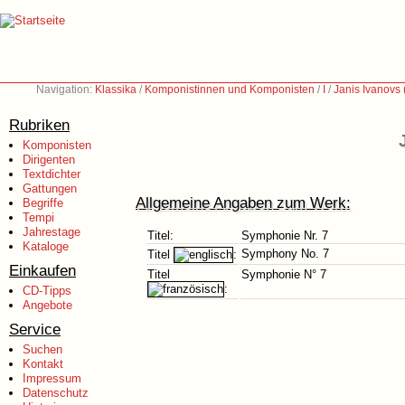
Navigation:
Klassika
/
Komponistinnen und Komponisten
/
I
/
Janis Ivanovs
Rubriken
Komponisten
Dirigenten
Textdichter
Gattungen
Allgemeine Angaben zum Werk:
Begriffe
Tempi
Jahrestage
Titel:
Symphonie Nr. 7
Kataloge
Symphony No. 7
Titel
:
Einkaufen
Titel
Symphonie N° 7
:
CD-Tipps
Angebote
Service
Suchen
Kontakt
Impressum
Datenschutz