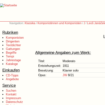
Navigation:
Klassika
/
Komponistinnen und Komponisten
/
J
/
Leoš Janáček
Rubriken
Komponisten
Dirigenten
Textdichter
Gattungen
Allgemeine Angaben zum Werk:
Begriffe
Tempi
Jahrestage
Titel:
Moderato
Kataloge
Entstehungszeit:
1911
Einkaufen
Besetzung:
Klavier solo
Opus:
JW
8/21
CD-Tipps
Angebote
Service
Suchen
Kontakt
Impressum
Datenschutz