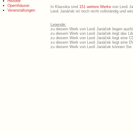
Historie
Opernhäuser
In Klassika sind
151 weitere Werke
von Leoš Jan
Veranstaltungen
Leoš Janáček ist noch nicht vollständig und wi
Legende:
zu diesem Werk von Leoš Janáček liegen ausfüh
zu diesem Werk von Leoš Janáček liegt das Libr
zu diesem Werk von Leoš Janáček liegt eine C
zu diesem Werk von Leoš Janáček liegt eine 
zu diesem Werk von Leoš Janáček können Sie 