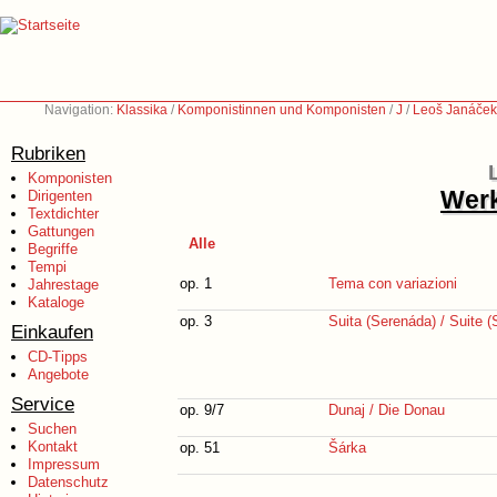
Navigation:
Klassika
/
Komponistinnen und Komponisten
/
J
/
Leoš Janáček
Rubriken
Komponisten
Werk
Dirigenten
Textdichter
Gattungen
Alle
Begriffe
Tempi
op. 1
Tema con variazioni
Jahrestage
Kataloge
op. 3
Suita (Serenáda) / Suite 
Einkaufen
CD-Tipps
Angebote
Service
op. 9/7
Dunaj / Die Donau
Suchen
Kontakt
op. 51
Šárka
Impressum
Datenschutz