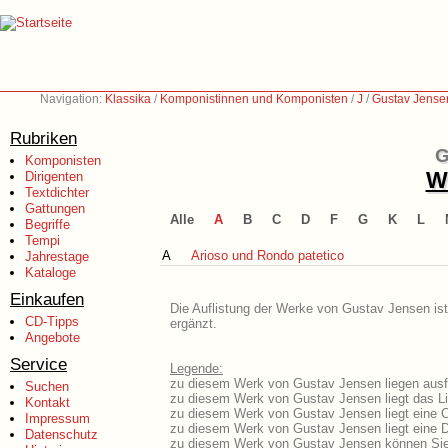
Navigation:
Klassika
/
Komponistinnen und Komponisten
/
J
/
Gustav Jense
Rubriken
G
Komponisten
We
Dirigenten
Textdichter
Gattungen
Alle
A
B
C
D
F
G
K
L
Begriffe
Tempi
A
Arioso und Rondo patetico
Jahrestage
Kataloge
Einkaufen
Die Auflistung der Werke von Gustav Jensen ist
CD-Tipps
ergänzt.
Angebote
Service
Legende:
zu diesem Werk von Gustav Jensen liegen ausfü
Suchen
zu diesem Werk von Gustav Jensen liegt das Li
Kontakt
zu diesem Werk von Gustav Jensen liegt eine 
Impressum
zu diesem Werk von Gustav Jensen liegt eine
Datenschutz
zu diesem Werk von Gustav Jensen können Sie