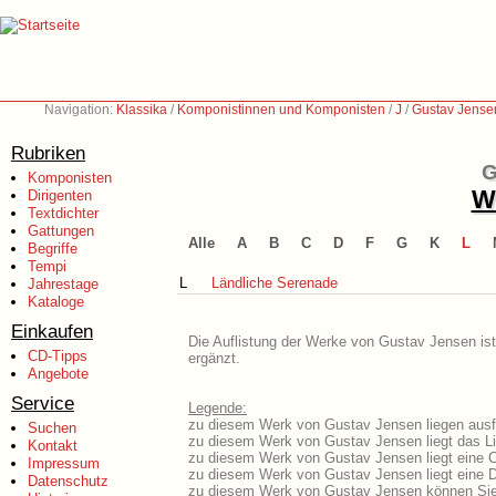
Navigation:
Klassika
/
Komponistinnen und Komponisten
/
J
/
Gustav Jense
Rubriken
G
Komponisten
We
Dirigenten
Textdichter
Gattungen
Alle
A
B
C
D
F
G
K
L
Begriffe
Tempi
L
Ländliche Serenade
Jahrestage
Kataloge
Einkaufen
Die Auflistung der Werke von Gustav Jensen ist
CD-Tipps
ergänzt.
Angebote
Service
Legende:
zu diesem Werk von Gustav Jensen liegen ausfü
Suchen
zu diesem Werk von Gustav Jensen liegt das Li
Kontakt
zu diesem Werk von Gustav Jensen liegt eine 
Impressum
zu diesem Werk von Gustav Jensen liegt eine
Datenschutz
zu diesem Werk von Gustav Jensen können Sie