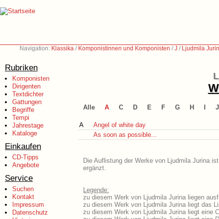
Navigation:
Klassika
/
Komponistinnen und Komponisten
/
J
/
Ljudmila Juri
Rubriken
L
Komponisten
We
Dirigenten
Textdichter
Gattungen
Alle
A
C
D
E
F
G
H
I
J
Begriffe
Tempi
A
Angel of white day
Jahrestage
Kataloge
As soon as possible...
Einkaufen
CD-Tipps
Die Auflistung der Werke von Ljudmila Jurina is
Angebote
ergänzt.
Service
Suchen
Legende:
Kontakt
zu diesem Werk von Ljudmila Jurina liegen ausf
Impressum
zu diesem Werk von Ljudmila Jurina liegt das Li
zu diesem Werk von Ljudmila Jurina liegt eine
Datenschutz