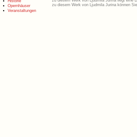
zu diesem Werk von Ljudmila Jurina liegt eine
Historie
zu diesem Werk von Ljudmila Jurina können Sie
Opernhäuser
Veranstaltungen