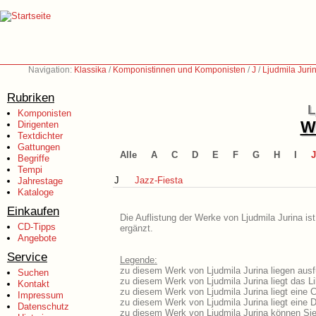
Navigation:
Klassika
/
Komponistinnen und Komponisten
/
J
/
Ljudmila Juri
Rubriken
L
Komponisten
We
Dirigenten
Textdichter
Gattungen
Alle
A
C
D
E
F
G
H
I
J
Begriffe
Tempi
J
Jazz-Fiesta
Jahrestage
Kataloge
Einkaufen
Die Auflistung der Werke von Ljudmila Jurina is
CD-Tipps
ergänzt.
Angebote
Service
Legende:
zu diesem Werk von Ljudmila Jurina liegen ausf
Suchen
zu diesem Werk von Ljudmila Jurina liegt das Li
Kontakt
zu diesem Werk von Ljudmila Jurina liegt eine
Impressum
zu diesem Werk von Ljudmila Jurina liegt eine
Datenschutz
zu diesem Werk von Ljudmila Jurina können Sie