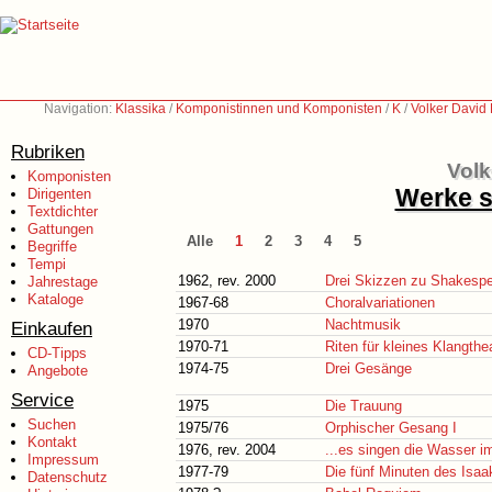
Navigation:
Klassika
/
Komponistinnen und Komponisten
/
K
/
Volker David 
Rubriken
Volk
Komponisten
Werke s
Dirigenten
Textdichter
Gattungen
Alle
1
2
3
4
5
Begriffe
Tempi
1962, rev. 2000
Drei Skizzen zu Shakesp
Jahrestage
Kataloge
1967-68
Choralvariationen
1970
Nachtmusik
Einkaufen
1970-71
Riten für kleines Klangthe
CD-Tipps
1974-75
Drei Gesänge
Angebote
Service
1975
Die Trauung
Suchen
1975/76
Orphischer Gesang I
Kontakt
1976, rev. 2004
...es singen die Wasser i
Impressum
1977-79
Die fünf Minuten des Isaa
Datenschutz