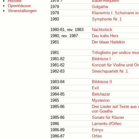
1978 ?
Babel-Requiem
Historie
Opernhäuser
1979
Golgatha
Veranstaltungen
1979
Klaviertrio I: Schumann i
1980
Symphonie Nr. 1
1980-81, rev. 1983
Nachtstück
1980, rev. 1987
Das kalte Herz
1981
Der blaue Harlekin
1981
Trifoglietto per undice mus
1981-82
Bildnisse I
1981-82
Konzert für Violine und O
1982-83
Streichquartett Nr. 1
1983-84
Bildnisse II
1984
Exil
1984-85
Belshazar
1985
Mysterion
1985-86
Drei Lieder auf Texte aus
von Goethe
1985-86
Sonate für Klavier
1986
Lamento d'Orfeo
1986-89
Erinys
1986-87
Orfeo