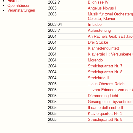
Historie
2002 ?
Bildnisse IV
Opernhäuser
2003
Angelus Novus II
Veranstaltungen
2003
Musik für zwei Orchesterg
Celesta, Klavier
2003-04
In Liebe
2003 ?
Auferstehung
2004
An Rachels Grab saß Jac
2004
Drei Stücke
2004
Klarinettenquintett
2004
Klaviertrio II: Versunkene
2004
Morendo
2004
Streichquartett Nr. 7
2004
Streichquartett Nr. 8
2004
Streichtrio II
2005
...aus Oberons Reich
2005
... vom Erinnern, von de
2005
Dämmerung-Licht
2005
Gesang eines byzantinisc
2005
Il canto della notte II
2005
Klavierquartett Nr. 1
2005
Streichquartett Nr. 9