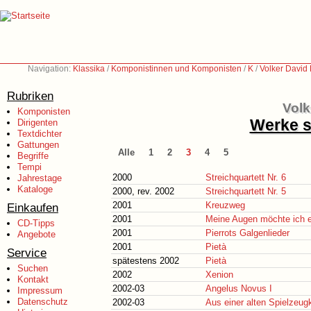
Navigation:
Klassika
/
Komponistinnen und Komponisten
/
K
/
Volker David 
Rubriken
Volk
Komponisten
Werke s
Dirigenten
Textdichter
Gattungen
Alle
1
2
3
4
5
Begriffe
Tempi
2000
Streichquartett Nr. 6
Jahrestage
Kataloge
2000, rev. 2002
Streichquartett Nr. 5
2001
Kreuzweg
Einkaufen
2001
Meine Augen möchte ich er
CD-Tipps
2001
Pierrots Galgenlieder
Angebote
2001
Pietà
Service
spätestens 2002
Pietà
Suchen
2002
Xenion
Kontakt
2002-03
Angelus Novus I
Impressum
Datenschutz
2002-03
Aus einer alten Spielzeug