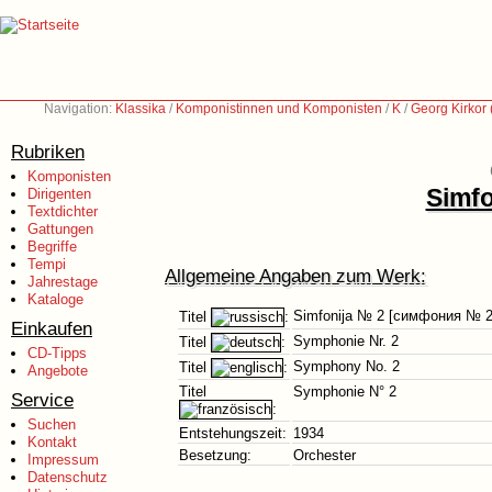
Navigation:
Klassika
/
Komponistinnen und Komponisten
/
K
/
Georg Kirkor
Rubriken
Komponisten
Simf
Dirigenten
Textdichter
Gattungen
Begriffe
Tempi
Allgemeine Angaben zum Werk:
Jahrestage
Kataloge
Simfonija № 2 [симфония № 2
Titel
:
Einkaufen
Symphonie Nr. 2
Titel
:
CD-Tipps
Symphony No. 2
Titel
:
Angebote
Titel
Symphonie N° 2
Service
:
Suchen
Entstehungszeit:
1934
Kontakt
Besetzung:
Orchester
Impressum
Datenschutz