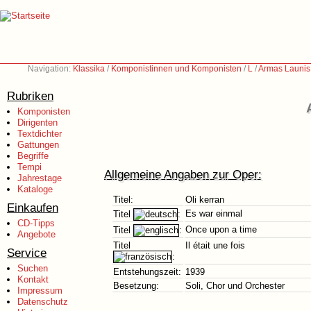
Navigation:
Klassika
/
Komponistinnen und Komponisten
/
L
/
Armas Launis
Rubriken
Komponisten
Dirigenten
Textdichter
Gattungen
Begriffe
Tempi
Allgemeine Angaben zur Oper:
Jahrestage
Kataloge
Titel:
Oli kerran
Einkaufen
Es war einmal
Titel
:
CD-Tipps
Once upon a time
Titel
:
Angebote
Titel
Il était une fois
Service
:
Suchen
Entstehungszeit:
1939
Kontakt
Besetzung:
Soli, Chor und Orchester
Impressum
Datenschutz