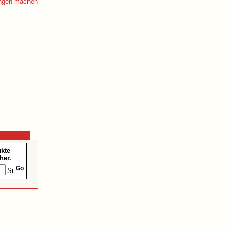
ukte
her.
Go