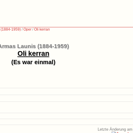
 (1884-1959)
/
Oper
/
Oli kerran
Armas Launis (1884-1959)
Oli kerran
(Es war einmal)
Letzte Änderung am 