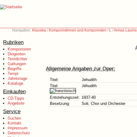
Navigation:
Klassika
/
Komponistinnen und Komponisten
/
L
/
Armas Launis
Rubriken
Komponisten
Dirigenten
Textdichter
Gattungen
Allgemeine Angaben zur Oper:
Begriffe
Tempi
Jahrestage
Titel:
Jehudith
Kataloge
Titel
Jéhudith
Einkaufen
:
Entstehungszeit:
1937-40
CD-Tipps
Angebote
Besetzung:
Soli, Chor und Orchester
Service
Suchen
Kontakt
Impressum
Datenschutz