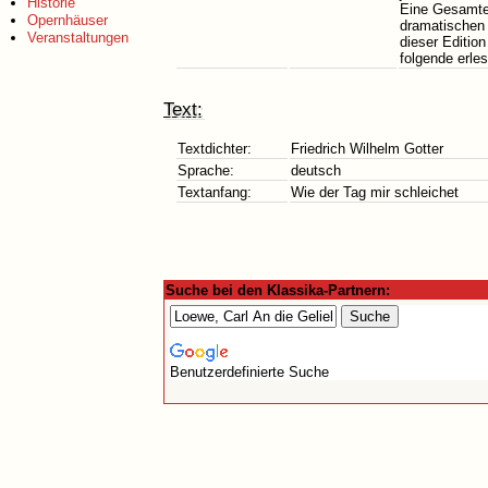
Historie
Eine Gesamted
Opernhäuser
dramatischen 
Veranstaltungen
dieser Edition
folgende erle
Text:
Textdichter:
Friedrich Wilhelm Gotter
Sprache:
deutsch
Textanfang:
Wie der Tag mir schleichet
Suche bei den Klassika-Partnern:
Benutzerdefinierte Suche