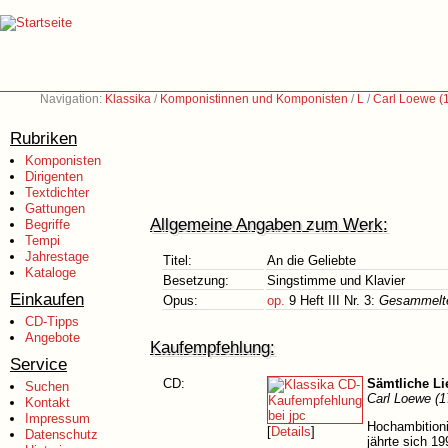
Navigation:
Klassika
/
Komponistinnen und Komponisten
/
L
/
Carl Loewe (
Rubriken
Komponisten
Dirigenten
Textdichter
Gattungen
Allgemeine Angaben zum Werk:
Begriffe
Tempi
Jahrestage
Titel:
An die Geliebte
Kataloge
Besetzung:
Singstimme und Klavier
Einkaufen
Opus:
op.
9 Heft III Nr. 3:
Gesammelte 
CD-Tipps
Angebote
Kaufempfehlung:
Service
CD:
Sämtliche Li
Suchen
Carl Loewe (1
Kontakt
Impressum
Hochambitioni
[
Details
]
Datenschutz
jährte sich 1