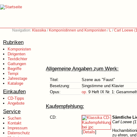
Navigation:
Klassika
/
Komponistinnen und Komponisten
/
L
/
Carl Loewe (
Rubriken
Komponisten
Dirigenten
Textdichter
Gattungen
Allgemeine Angaben zum Werk:
Begriffe
Tempi
Jahrestage
Titel:
Szene aus "Faust"
Kataloge
Besetzung:
Singstimme und Klavier
Einkaufen
Opus:
op.
9 Heft IX Nr. 1:
Gesammelte
CD-Tipps
Angebote
Kaufempfehlung:
Service
CD:
Sämtliche Li
Suchen
Carl Loewe (1
Kontakt
Impressum
Hochambitioni
[
Details
]
Datenschutz
zu ehren, und