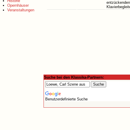
Historie
entzückenden 
Opernhäuser
Klavierbeglei
Veranstaltungen
Suche bei den Klassika-Partnern:
Benutzerdefinierte Suche