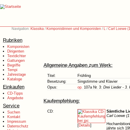
Navigation:
Klassika
/
Komponistinnen und Komponisten
/
L
/
Carl Loewe (
Rubriken
Komponisten
Dirigenten
Textdichter
Gattungen
Allgemeine Angaben zum Werk:
Begriffe
Tempi
Jahrestage
Titel:
Frühling
Kataloge
Besetzung:
Singstimme und Klavier
Einkaufen
Opus:
op.
107a Nr. 3:
Drei Lieder - 3. 
CD-Tipps
Angebote
Kaufempfehlung:
Service
CD:
Sämtliche Li
Suchen
Carl Loewe (1
Kontakt
Impressum
Hochambitioni
[
Details
]
Datenschutz
jährte sich 1