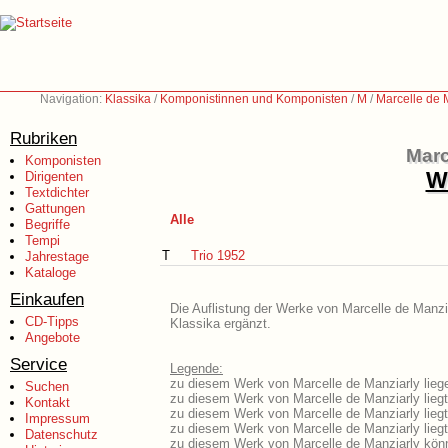
Navigation:
Klassika
/
Komponistinnen und Komponisten
/
M
/
Marcelle de 
Rubriken
Marc
Komponisten
We
Dirigenten
Textdichter
Gattungen
Alle
Begriffe
Tempi
T
Trio 1952
Jahrestage
Kataloge
Einkaufen
Die Auflistung der Werke von Marcelle de Manzia
CD-Tipps
Klassika ergänzt.
Angebote
Service
Legende:
zu diesem Werk von Marcelle de Manziarly liege
Suchen
zu diesem Werk von Marcelle de Manziarly liegt 
Kontakt
zu diesem Werk von Marcelle de Manziarly lieg
Impressum
zu diesem Werk von Marcelle de Manziarly lieg
Datenschutz
zu diesem Werk von Marcelle de Manziarly könn