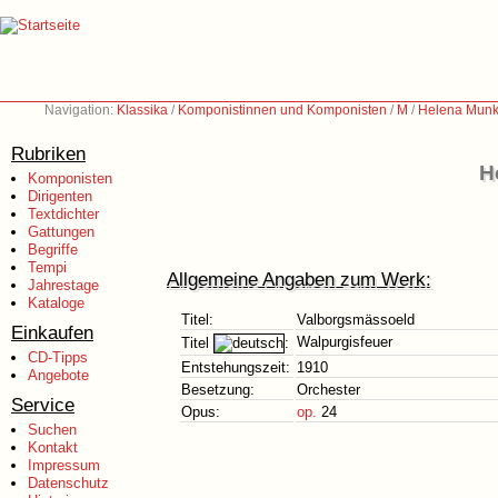
Navigation:
Klassika
/
Komponistinnen und Komponisten
/
M
/
Helena Munkt
Rubriken
H
Komponisten
Dirigenten
Textdichter
Gattungen
Begriffe
Tempi
Allgemeine Angaben zum Werk:
Jahrestage
Kataloge
Titel:
Valborgsmässoeld
Einkaufen
Walpurgisfeuer
Titel
:
CD-Tipps
Entstehungszeit:
1910
Angebote
Besetzung:
Orchester
Service
Opus:
op.
24
Suchen
Kontakt
Impressum
Datenschutz