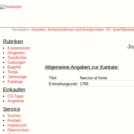
Navigation:
Klassika
/
Komponistinnen und Komponisten
/
M
/
Josef Mysliv
Rubriken
Jo
Komponisten
Dirigenten
Textdichter
Gattungen
Allgemeine Angaben zur Kantate:
Begriffe
Tempi
Jahrestage
Titel:
Narciso al fonte
Kataloge
Entstehungszeit:
1768
Einkaufen
CD-Tipps
Angebote
Service
Suchen
Kontakt
Impressum
Datenschutz