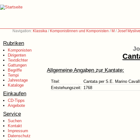
Navigation:
Klassika
/
Komponistinnen und Komponisten
/
M
/
Josef Mysliv
Rubriken
Jo
Komponisten
Canta
Dirigenten
Textdichter
Gattungen
Allgemeine Angaben zur Kantate:
Begriffe
Tempi
Jahrestage
Titel:
Cantata per S.E. Marino Cavall
Kataloge
Entstehungszeit:
1768
Einkaufen
CD-Tipps
Angebote
Service
Suchen
Kontakt
Impressum
Datenschutz