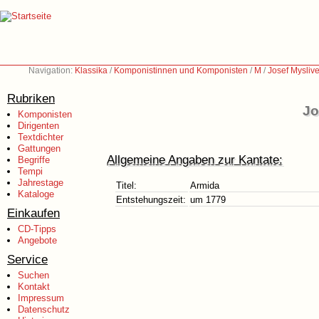
Navigation:
Klassika
/
Komponistinnen und Komponisten
/
M
/
Josef Mysliv
Rubriken
Jo
Komponisten
Dirigenten
Textdichter
Gattungen
Allgemeine Angaben zur Kantate:
Begriffe
Tempi
Jahrestage
Titel:
Armida
Kataloge
Entstehungszeit:
um 1779
Einkaufen
CD-Tipps
Angebote
Service
Suchen
Kontakt
Impressum
Datenschutz