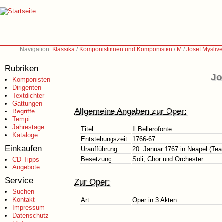
Navigation:
Klassika
/
Komponistinnen und Komponisten
/
M
/
Josef Mysliv
Rubriken
Jo
Komponisten
Dirigenten
Textdichter
Gattungen
Allgemeine Angaben zur Oper:
Begriffe
Tempi
Jahrestage
Titel:
Il Bellerofonte
Kataloge
Entstehungszeit:
1766-67
Einkaufen
Uraufführung:
20. Januar 1767 in Neapel (Tea
Besetzung:
Soli, Chor und Orchester
CD-Tipps
Angebote
Service
Zur Oper:
Suchen
Kontakt
Art:
Oper in 3 Akten
Impressum
Datenschutz