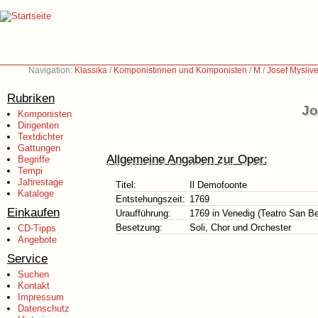
Navigation:
Klassika
/
Komponistinnen und Komponisten
/
M
/
Josef Mysliv
Rubriken
Jo
Komponisten
Dirigenten
Textdichter
Gattungen
Allgemeine Angaben zur Oper:
Begriffe
Tempi
Jahrestage
Titel:
Il Demofoonte
Kataloge
Entstehungszeit:
1769
Einkaufen
Uraufführung:
1769 in Venedig (Teatro San B
Besetzung:
Soli, Chor und Orchester
CD-Tipps
Angebote
Service
Suchen
Kontakt
Impressum
Datenschutz